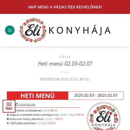
Skip
NAPI MENÜ A HÁZIAS ÍZEK KEDVELŐINEK!
to
content
ÉTELEK
Heti menü 02.03-02.07
POSTED ON
2025.02.02.
BY
ELI
02
febr