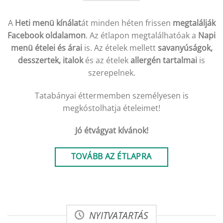
A
Heti menü kínálat
át minden héten frissen
megtalálják
Facebook oldalamon
. Az étlapon megtalálhatóak a
Napi
menü ételei és árai
is. Az ételek mellett
savanyúságok,
desszertek, italok
és az ételek
allergén tartalmai
is
szerepelnek.
Tatabányai éttermemben személyesen is
megkóstolhatja ételeimet!
Jó étvágyat kívánok!
TOVÁBB AZ ÉTLAPRA
NYITVATARTÁS