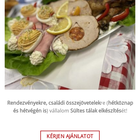
Rendezvényekre, családi összejövetelek
re (
hétköznap
és hétvégén is
) vállalom
Sültes tálak elkészítés
ét!
KÉRJEN AJÁNLATOT