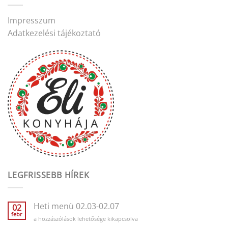
Impresszum
Adatkezelési tájékoztató
LEGFRISSEBB HÍREK
Heti menü 02.03-02.07
02
febr
Heti
a hozzászólások lehetősége kikapcsolva
menü