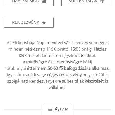
FIZETÉSI MÓD
SÜLTES TÁLAK
RENDEZVÉNY
Az Eli konyhája
Napi menü
vel várja kedves vendégeit
minden hétköznap 11:00 órától 15:00 óráig.
Házias
ízek
mellett kiemelten figyelmet fordítok
a
minőségre
és a
mennyiségre
is! Új
tatabányai
éttermem 50-60 fő befogadására alkalmas
,
így akár családi vagy
céges rendezvény
helyszínéül is
szolgálhat! Rendezvényekre
sültes tálak készítését is
vállalom
!
ÉTLAP