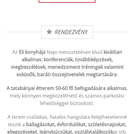
RENDEZVÉNY
Az
Eli konyhája
Napi menüztetésen kívül
kiválóan
alkalmas: konferenciák, továbbképzések,
megbeszélések, menedzsment tréningek valamint
esküvők, baráti összejövetelek megtartására
.
A tatabányai étterem 50-60 fő befogadására alkalmas
,
mely könnyen megközelíthető és számos parkolási
lehetőséggel biztosított.
A terem családias, fiatalos hangulata felejthetetlenné
teszik a
ballagásokat, évfordulókat, születésnapokat,
eljegyzéseket, leánybúcsúkat, osztálytalálkozók
at stb.