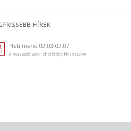
GFRISSEBB HÍREK
Heti menü 02.03-02.07
2
br
Heti
a hozzászólások lehetősége kikapcsolva
menü
02.03-
02.07
bejegyzéshez