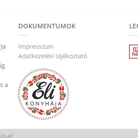
DOKUMENTUMOK
LE
rja
Impresszum
0
fe
Adatkezelési tájékoztató
ig.
s a
SOLAT