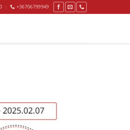
00
+36706799949