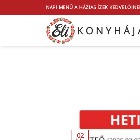
Skip
NAPI MENÜ A HÁZIAS ÍZEK KEDVELŐINE
to
content
02